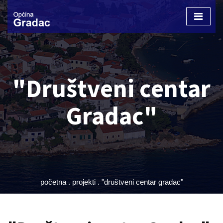
Otvori
izborn
"Društveni centar
Gradac"
početna
.
projekti
.
"društveni centar gradac"