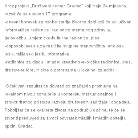
Kroz projekt „Društveni centar Gradac“ koji traje 24 mjeseca,
razvit će se ukupno 17 programa;
-dnevni boravak za osobe starije životne dobi koji će uključivati
informatičke radionice, radionice mentalnog zdravlja,
tjelovježbu, umjetničko-kulturne radionice, ples
-osposobljavanja za različite skupine stanovništva: engleski
jezik, talijanski jezik, informatika
-radionice za djecu i mlade: kreativno-ekološke radionice, ples,
društvene igre, tribine o potrebama u lokalnoj zajednici.
Očekivani rezultat će dovesti do značajnih promjena na
lokalnom nivou ponajprije u kontekstu institucionalnog i
strukturiranog pristupa razvoju društvenih sadržaja i događaja.
Poboljšat će se kvaliteta života na području općine, te će se
stvoriti preduvjeti za život i povratak mladih i mladih obitelji u
općini Gradac.