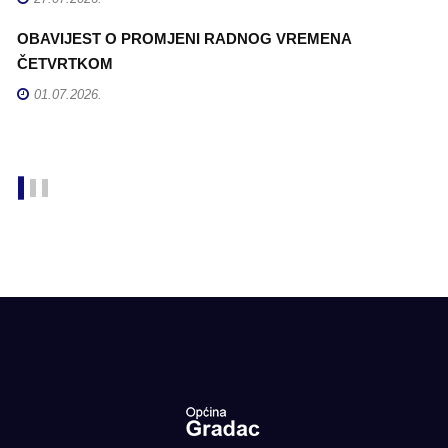
OBAVIJEST O PROMJENI RADNOG VREMENA
E
ČETVRTKOM
Z
p
01.07.2026.
k