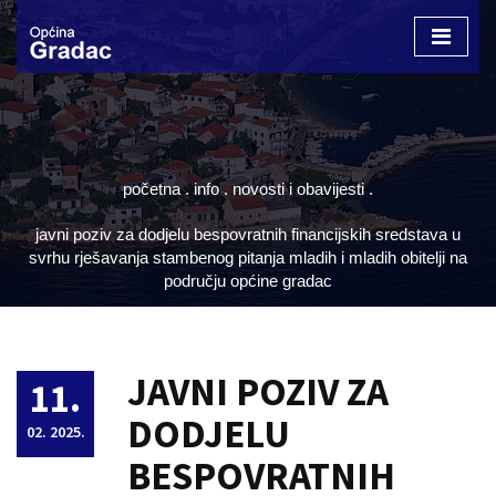
Otvori
izborn
početna
.
info
.
novosti i obavijesti
.
javni poziv za dodjelu bespovratnih financijskih sredstava u
svrhu rješavanja stambenog pitanja mladih i mladih obitelji na
području općine gradac
JAVNI POZIV ZA
11.
DODJELU
02. 2025.
BESPOVRATNIH