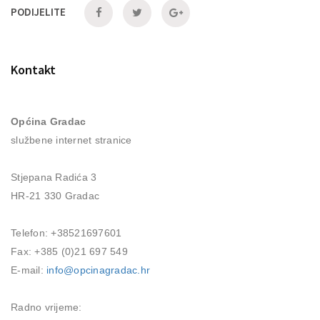
PODIJELITE
PODIJELI
PODIJELI
PODIJELI
NA
NA
NA
Kontakt
FACEBOOKU
TWITTERU
G+
Općina Gradac
službene internet stranice
Stjepana Radića 3
HR-21 330 Gradac
Telefon: +38521697601
Fax: +385 (0)21 697 549
E-mail:
info@opcinagradac.hr
Radno vrijeme: